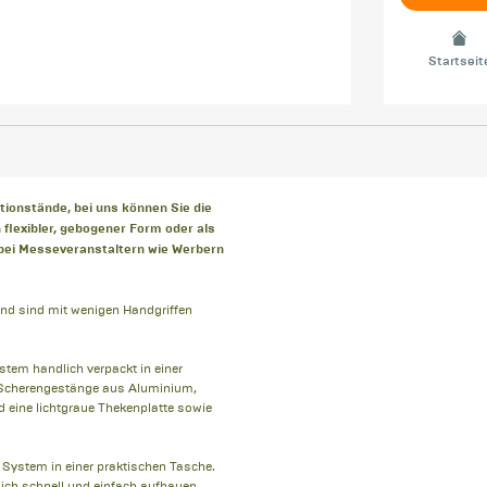
Startseit
onstände, bei uns können Sie die
 flexibler, gebogener Form oder als
 bei Messeveranstaltern wie Werbern
nd sind mit wenigen Handgriffen
stem handlich verpackt in einer
es Scherengestänge aus Aluminium,
d eine lichtgraue Thekenplatte sowie
 System in einer praktischen Tasche.
ch schnell und einfach aufbauen.