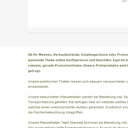
Ob für Messen, Verkaufsstände, Empfangsräume oder Promoti
passende Theke online konfigurieren und bestellen. Egal ob in
robuste, gerade Promotiontheke: Unsere Printprodukte sind
gefragt.
Unsere praktischen Theken lassen sich bequem transportieren u
einsatzbereit.
Unsere beleuchteten Messetheken werden bei Bestellung inkl. Sy
Transporttasche geliefert. Sie verfügen über ein stabiles weiß
welches einen unkomplizierten Aufbau garantiert. Zusätzlich sin
die Flächenbeleuchtung inbegriffen.
Unsere Messetheken Textil (Gerade) kommen bei Bestellung inkl.
Das hochwertige weiße Scherengestänge aus Aluminium lässt si