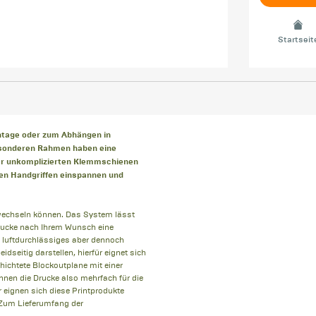
Startseit
ntage oder zum Abhängen in
esonderen Rahmen haben eine
rer unkomplizierten Klemmschienen
gen Handgriffen einspannen und
wechseln können. Das System lässt
Drucke nach Ihrem Wunsch eine
, luftdurchlässiges aber dennoch
dseitig darstellen, hierfür eignet sich
hichtete Blockoutplane mit einer
nnen die Drucke also mehrfach für die
 eignen sich diese Printprodukte
 Zum Lieferumfang der