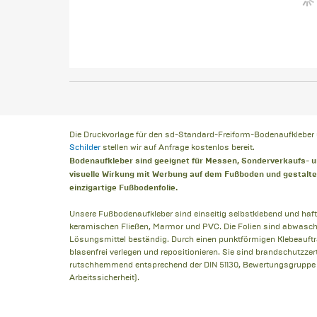
Die Druckvorlage für den sd-Standard-Freiform-Bodenaufkleber
Schilder
stellen wir auf Anfrage kostenlos bereit.
Bodenaufkleber sind geeignet für Messen, Sonderverkaufs- u
visuelle Wirkung mit Werbung auf dem Fußboden und gestalten
einzigartige Fußbodenfolie.
Unsere Fußbodenaufkleber sind einseitig selbstklebend und haft
keramischen Fließen, Marmor und PVC. Die Folien sind abwasch
Lösungsmittel beständig. Durch einen punktförmigen Klebeauftra
blasenfrei verlegen und repositionieren. Sie sind brandschutzzert
rutschhemmend entsprechend der DIN 51130, Bewertungsgruppe R 9
Arbeitssicherheit).