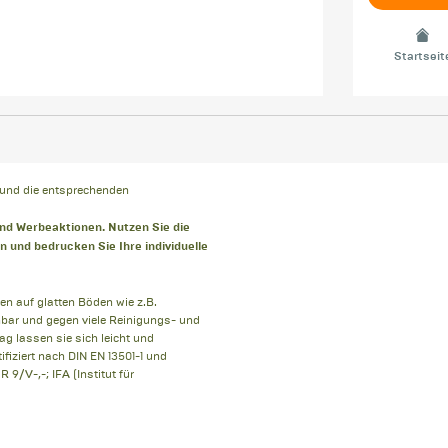
Startseit
 und die entsprechenden
nd Werbeaktionen. Nutzen Sie die
 und bedrucken Sie Ihre individuelle
en auf glatten Böden wie z.B.
bar und gegen viele Reinigungs- und
g lassen sie sich leicht und
ifiziert nach DIN EN 13501-1 und
/V-,-; IFA (Institut für