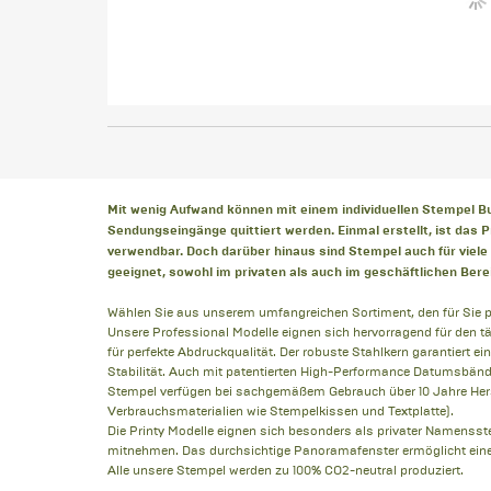
Mit wenig Aufwand können mit einem individuellen Stempel B
Sendungseingänge quittiert werden. Einmal erstellt, ist das 
verwendbar. Doch darüber hinaus sind Stempel auch für vie
geeignet, sowohl im privaten als auch im geschäftlichen Bere
Wählen Sie aus unserem umfangreichen Sortiment, den für Sie 
Unsere Professional Modelle eignen sich hervorragend für den t
für perfekte Abdruckqualität. Der robuste Stahlkern garantiert 
Stabilität. Auch mit patentierten High-Performance Datumsbände
Stempel verfügen bei sachgemäßem Gebrauch über 10 Jahre Herst
Verbrauchsmaterialien wie Stempelkissen und Textplatte).
Die Printy Modelle eignen sich besonders als privater Namens
mitnehmen. Das durchsichtige Panoramafenster ermöglicht einen
Alle unsere Stempel werden zu 100% CO2-neutral produziert.