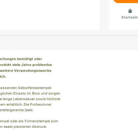
Startseit
uchungen bestätigt oder
Produkt viele Jahre problemlos
le weitere Verwendungszwecke
ich.
passenden Selbstfärbestempel:
äglichen Einsatz im Büro und sorgen
eine lange Lebensdauer sowie höchste
rn erhältlich. Die Professional
ellergarantie (exkl.
stempel oder als Firmenstempel zum
 exakt platzierten Abdruck.