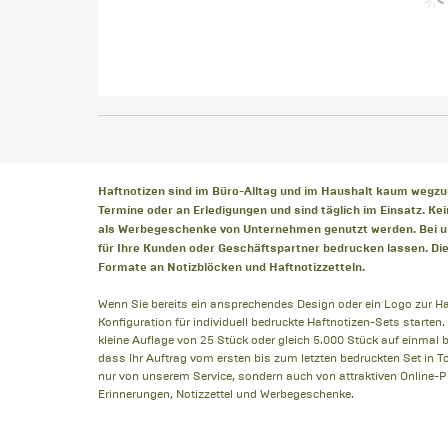
Haftnotizen sind im Büro-Alltag und im Haushalt kaum wegzu
Termine oder an Erledigungen und sind täglich im Einsatz. Ke
als Werbegeschenke von Unternehmen genutzt werden. Bei u
für Ihre Kunden oder Geschäftspartner bedrucken lassen. Di
Formate an Notizblöcken und Haftnotizzetteln.
Wenn Sie bereits ein ansprechendes Design oder ein Logo zur Han
Konfiguration für individuell bedruckte Haftnotizen-Sets starten. 
kleine Auflage von 25 Stück oder gleich 5.000 Stück auf einmal b
dass Ihr Auftrag vom ersten bis zum letzten bedruckten Set in Top
nur von unserem Service, sondern auch von attraktiven Online-P
Erinnerungen, Notizzettel und Werbegeschenke.