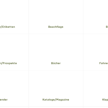
r/Etiketten
Beachflags
B
n/Prospekte
Bücher
Fahne
ender
Kataloge/Magazine
Kla