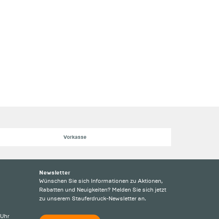
Vorkasse
Newsletter
Wünschen Sie sich Informationen zu Aktionen,
Rabatten und Neuigkeiten? Melden Sie sich jetzt
zu unserem Stauferdruck-Newsletter an.
 Uhr