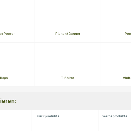
e/Poster
Planen/Banner
Pos
llups
T-Shirts
Visi
ieren:
Druckprodukte
Werbeprodukte