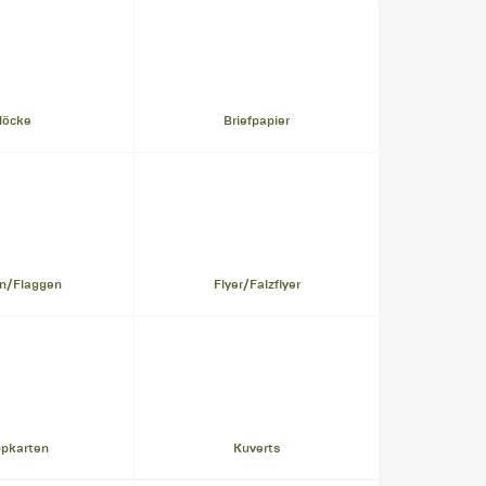
löcke
Briefpapier
n/Flaggen
Flyer/Falzflyer
ppkarten
Kuverts