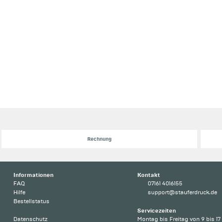
Rechnung
Informationen
Kontakt
FAQ
07161 4016155
Hilfe
support@stauferdruck.de
Bestellstatus
Servicezeiten
Datenschutz
Montag bis Freitag von 9 bis 17