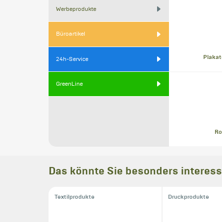
Werbeprodukte
Büroartikel
Plakat
24h-Service
GreenLine
Ro
Das könnte Sie besonders interess
Textilprodukte
Druckprodukte