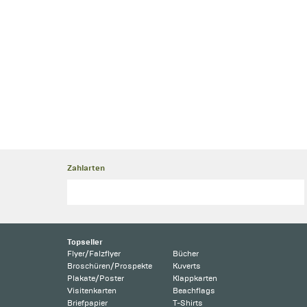
Zahlarten
Topseller
Flyer/Falzflyer
Bücher
Broschüren/Prospekte
Kuverts
Plakate/Poster
Klappkarten
Visitenkarten
Beachflags
Briefpapier
T-Shirts